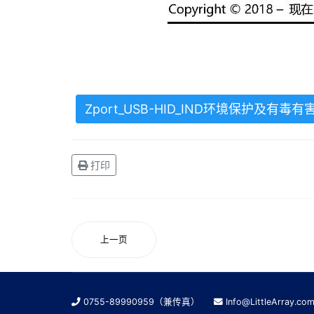
Zport_USB-HID_IND环境保护及有毒
打印
上一页
0755-89990959（兼传真）
Info@LittleArray.co